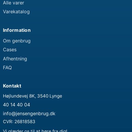
Alle varer
Varekatalog
Information
Om genbrug
Cases
Afhentning
FAQ
Kontakt
Højlundevej 8K, 3540 Lynge
40 14 40 04
info@jensengenbrug.dk
CVR:
26818583
Vi glæder os til at høre fra dig!