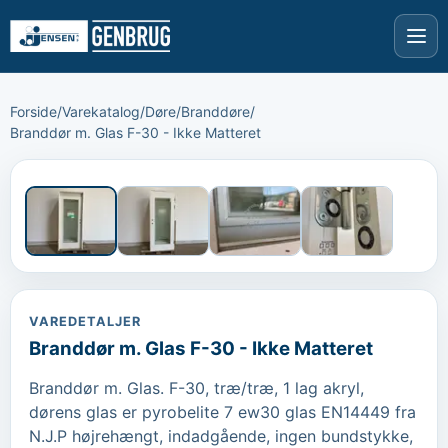
Forside
/
Varekatalog
/
Døre
/
Branddøre
/
Branddør m. Glas F-30 - Ikke Matteret
›
‹
VAREDETALJER
Branddør m. Glas F-30 - Ikke Matteret
Branddør m. Glas. F-30, træ/træ, 1 lag akryl, 
dørens glas er pyrobelite 7 ew30 glas EN14449 fra 
N.J.P højrehængt, indadgående, ingen bundstykke, 