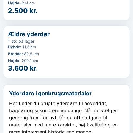
Højde
:
214 cm
2.500 kr.
‹
...
Ældre yderdør
1 stk på lager
Dybde
:
11,3 cm
Bredde
:
89,5 cm
Højde
:
209,1 cm
3.500 kr.
Yderdøre i genbrugsmaterialer
Her finder du brugte yderdøre til hoveddør,
bagdør og sekundære indgange. Når du vælger
genbrug frem for nyt, får du ofte adgang til
materialer med mere karakter, høj kvalitet og en
mere interessant historie end mange