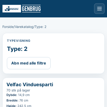
Forside
/
Varekatalog
/
Type: 2
TYPEVISNING
Type
:
2
Abn med alle filtre
‹
...
Velfac Vinduesparti
70 stk på lager
Dybde
:
14,9 cm
Bredde
:
76 cm
Højde
:
242,5 cm