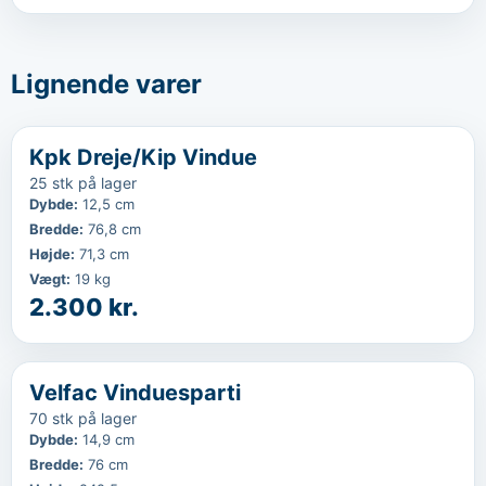
Lignende varer
‹
...
Favorit
Kpk Dreje/Kip Vindue
25 stk på lager
Dybde
:
12,5 cm
Bredde
:
76,8 cm
Højde
:
71,3 cm
Vægt
:
19 kg
2.300 kr.
‹
...
Velfac Vinduesparti
70 stk på lager
Dybde
:
14,9 cm
Bredde
:
76 cm