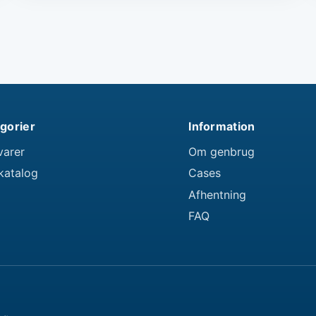
gorier
Information
varer
Om genbrug
katalog
Cases
Afhentning
FAQ