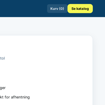
Kurv (
0
)
Se katalog
tol
ager
kt for afhentning