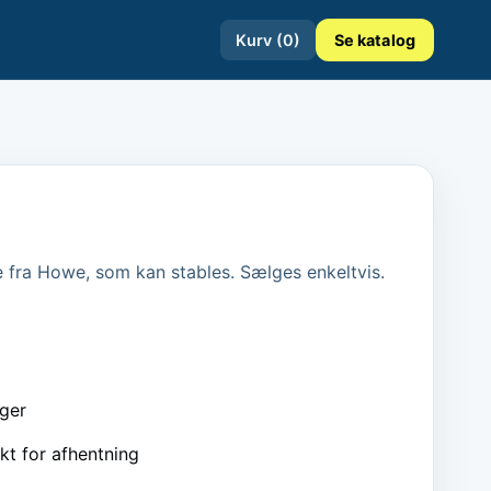
Kurv (
0
)
Se katalog
e fra Howe, som kan stables. Sælges enkeltvis.
ager
kt for afhentning