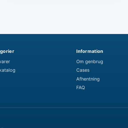
gorier
Information
varer
Om genbrug
katalog
Cases
Afhentning
FAQ