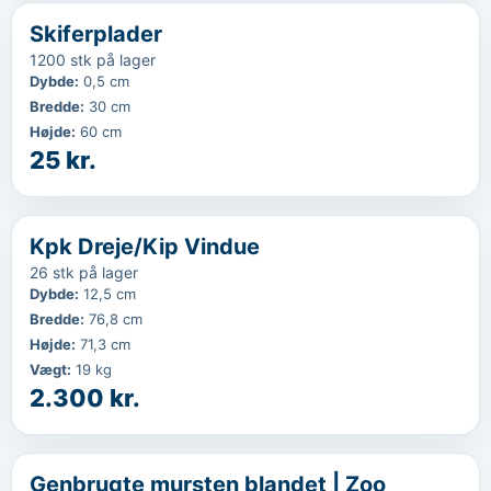
...
Favorit
Skiferplader
1200 stk på lager
Dybde
:
0,5 cm
Bredde
:
30 cm
Højde
:
60 cm
25 kr.
‹
...
Favorit
Kpk Dreje/Kip Vindue
26 stk på lager
Dybde
:
12,5 cm
Bredde
:
76,8 cm
Højde
:
71,3 cm
Vægt
:
19 kg
2.300 kr.
‹
...
Favorit
Genbrugte mursten blandet | Zoo