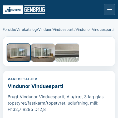
Forside
/
Varekatalog
/
Vinduer
/
Vinduesparti
/
Vindunor Vinduesparti
›
‹
VAREDETALJER
Vindunor Vinduesparti
Brugt Vindunor Vinduesparti, Alu/træ, 3 lag glas, 
topstyret/fastkarm/topstyret, udluftning, mål: 
H132,7 B295 D12,8