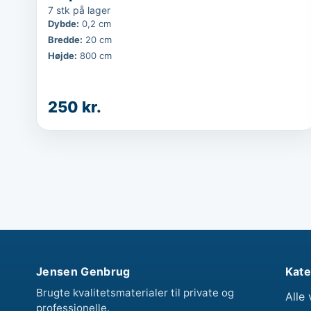
7 stk på lager
Dybde
:
0,2 cm
Bredde
:
20 cm
Højde
:
800 cm
250 kr.
Jensen Genbrug
Kate
Brugte kvalitetsmaterialer til private og
Alle 
professionelle.