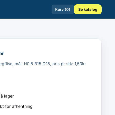
Kurv (
0
)
Se katalog
er
flise, mål: H0,5 B15 D15, pris pr stk: 1,50kr
å lager
kt for afhentning