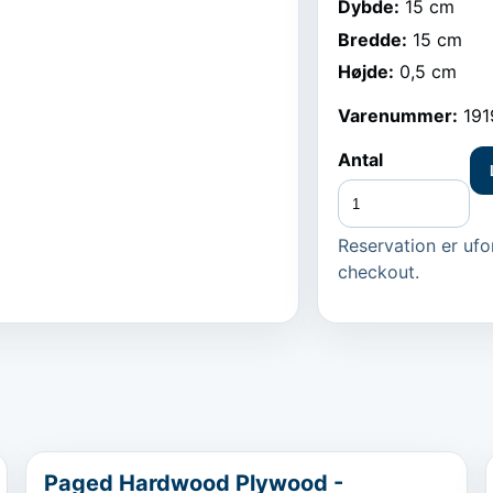
Dybde
:
15 cm
Bredde
:
15 cm
Højde
:
0,5 cm
Varenummer:
191
Antal
Reservation er ufor
checkout.
...
Paged Hardwood Plywood -