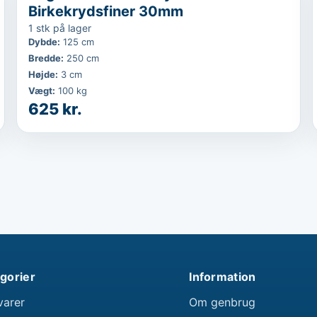
Birkekrydsfiner 30mm
1 stk på lager
Dybde
:
125 cm
Bredde
:
250 cm
Højde
:
3 cm
Vægt
:
100 kg
625 kr.
gorier
Information
varer
Om genbrug