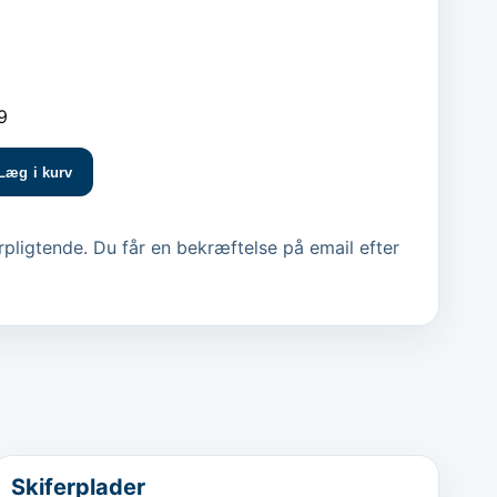
9
Læg i kurv
pligtende. Du får en bekræftelse på email efter
...
Favorit
Skiferplader