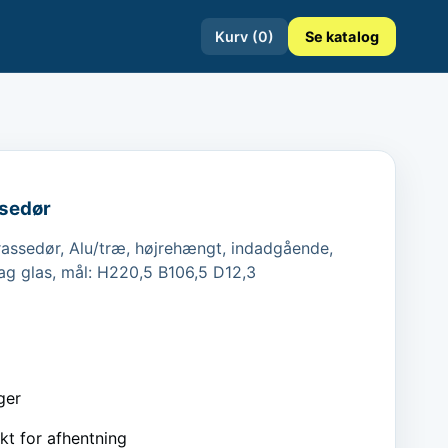
Kurv (
0
)
Se katalog
ssedør
rassedør, Alu/træ, højrehængt, indadgående, 
ag glas, mål: H220,5 B106,5 D12,3
ger
kt for afhentning