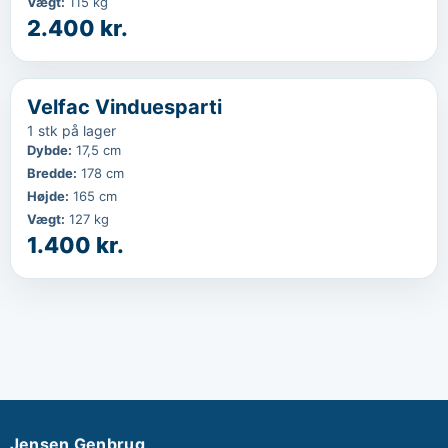
Vægt
:
115 kg
2.400 kr.
‹
...
Velfac Vinduesparti
1 stk på lager
Dybde
:
17,5 cm
Bredde
:
178 cm
Højde
:
165 cm
Vægt
:
127 kg
1.400 kr.
Jensen Genbrug