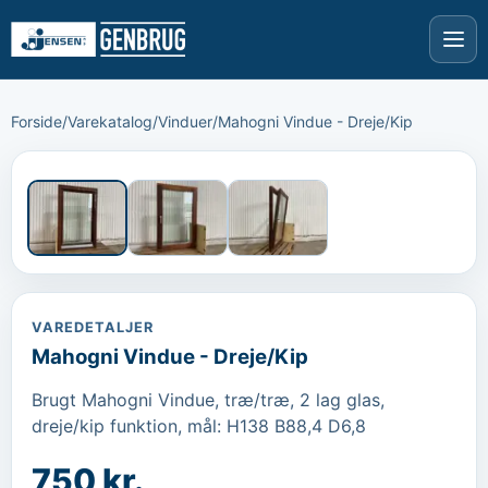
Forside
/
Varekatalog
/
Vinduer
/
Mahogni Vindue - Dreje/Kip
›
‹
VAREDETALJER
Mahogni Vindue - Dreje/Kip
Brugt Mahogni Vindue, træ/træ, 2 lag glas, 
dreje/kip funktion, mål: H138 B88,4 D6,8
750 kr.