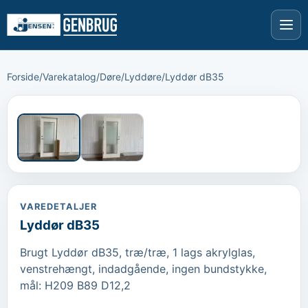
Forside
/
Varekatalog
/
Døre
/
Lyddøre
/
Lyddør dB35
›
‹
VAREDETALJER
Lyddør dB35
Brugt Lyddør dB35, træ/træ, 1 lags akrylglas, 
venstrehængt, indadgående, ingen bundstykke, 
mål: H209 B89 D12,2