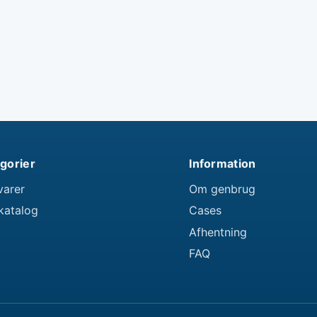
gorier
Information
varer
Om genbrug
katalog
Cases
Afhentning
FAQ