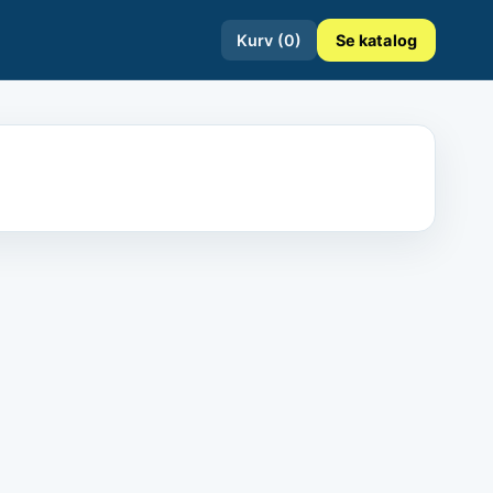
Kurv (
0
)
Se katalog