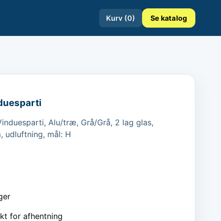
Kurv (
0
)
Se katalog
duesparti
nduesparti, Alu/træ, Grå/Grå, 2 lag glas, 
, udluftning, mål: H
ger
kt for afhentning