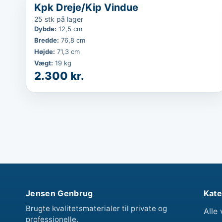
...
Favorit
Kpk Dreje/Kip Vindue
25 stk på lager
Dybde
:
12,5 cm
Bredde
:
76,8 cm
Højde
:
71,3 cm
Vægt
:
19 kg
2.300 kr.
Jensen Genbrug
Kate
Brugte kvalitetsmaterialer til private og
Alle 
professionelle.